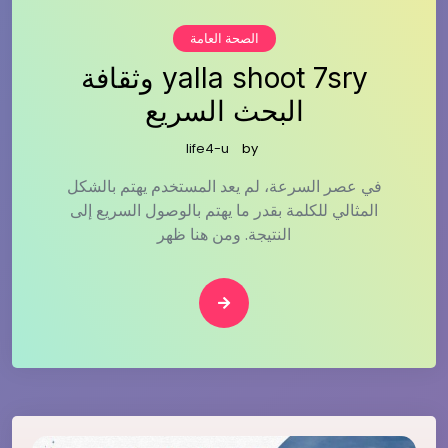
الصحة العامة
yalla shoot 7sry وثقافة
البحث السريع
life4-u
by
في عصر السرعة، لم يعد المستخدم يهتم بالشكل
المثالي للكلمة بقدر ما يهتم بالوصول السريع إلى
النتيجة. ومن هنا ظهر