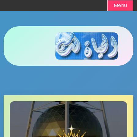
Ski
Menu
t
conten