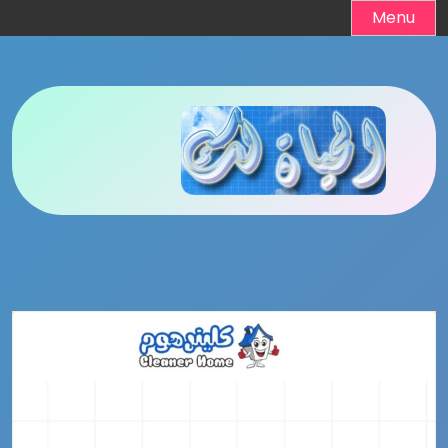
Ski
Menu
t
conten