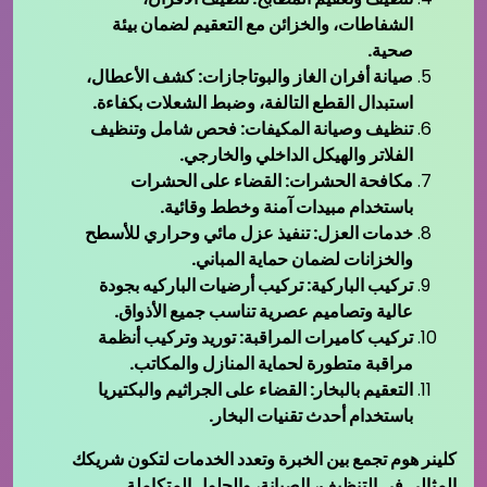
الشفاطات، والخزائن مع التعقيم لضمان بيئة
صحية.
صيانة أفران الغاز والبوتاجازات: كشف الأعطال،
استبدال القطع التالفة، وضبط الشعلات بكفاءة.
تنظيف وصيانة المكيفات: فحص شامل وتنظيف
الفلاتر والهيكل الداخلي والخارجي.
مكافحة الحشرات: القضاء على الحشرات
باستخدام مبيدات آمنة وخطط وقائية.
خدمات العزل: تنفيذ عزل مائي وحراري للأسطح
والخزانات لضمان حماية المباني.
تركيب الباركية: تركيب أرضيات الباركيه بجودة
عالية وتصاميم عصرية تناسب جميع الأذواق.
تركيب كاميرات المراقبة: توريد وتركيب أنظمة
مراقبة متطورة لحماية المنازل والمكاتب.
التعقيم بالبخار: القضاء على الجراثيم والبكتيريا
باستخدام أحدث تقنيات البخار.
كلينر هوم تجمع بين الخبرة وتعدد الخدمات لتكون شريكك
المثالي في التنظيف، الصيانة، والحلول المتكاملة.